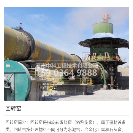
回转窑
回转窑简介：回转窑是指旋转煅烧窖（俗称旋窖），属于建材设备
类。回转窑按处理物料不同可分为水泥窑，冶金化工窖和石灰窖。