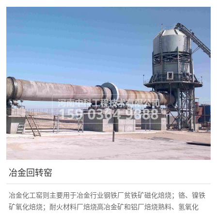
所产生的烟气进入二燃室，在二燃室内与二...
冶金回转窑
冶金化工窑则主要用于冶金行业钢铁厂贫铁矿磁化焙烧；铬、镍铁
矿氧化焙烧；耐火材料厂焙烧高冶金矿和铝厂焙烧熟料、氢氧化