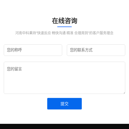
铝；化工厂焙烧铬矿砂和铬矿粉等类矿物。主...
在线咨询
河南中科秉持"快速反应 畅快沟通 精准 合理周到"的客户服务理念